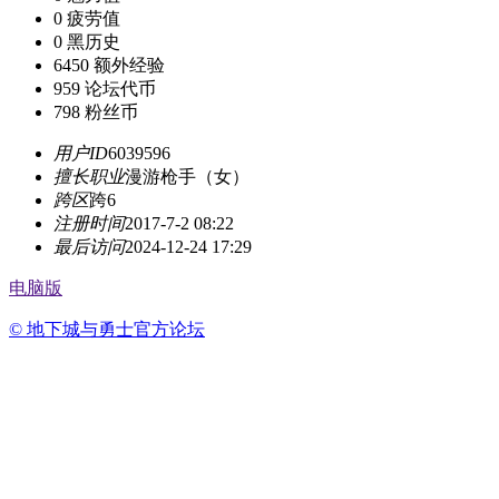
0
疲劳值
0
黑历史
6450
额外经验
959
论坛代币
798
粉丝币
用户ID
6039596
擅长职业
漫游枪手（女）
跨区
跨6
注册时间
2017-7-2 08:22
最后访问
2024-12-24 17:29
电脑版
© 地下城与勇士官方论坛