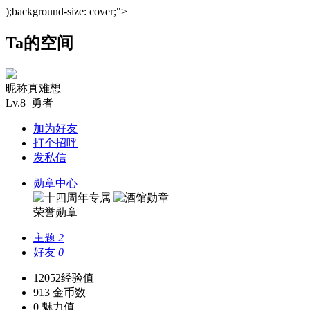
);background-size: cover;">
Ta的空间
昵称真难想
Lv.8 勇者
加为好友
打个招呼
发私信
勋章中心
荣誉勋章
主题
2
好友
0
12052
经验值
913
金币数
0
魅力值