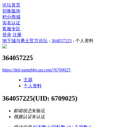
论坛首页
切换版块
积分商城
实名认证
客服专区
登录
注册
地下城与勇士官方论坛
›
364057225
›
个人资料
364057225
https://dnf.gamebbs.qq.com/?6709025
主题
个人资料
364057225
(UID: 6709025)
邮箱状态
未验证
视频认证
未认证