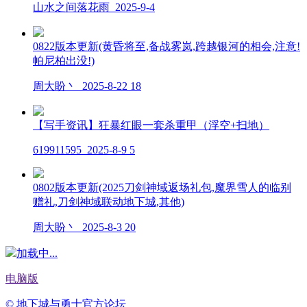
山水之间落花雨
2025-9-4
0822版本更新(黄昏将至,备战雾岚,跨越银河的相会,注意!
帕尼柏出没!)
周大盼丶
2025-8-22
18
【写手资讯】狂暴红眼一套杀重甲（浮空+扫地）
619911595
2025-8-9
5
0802版本更新(2025刀剑神域返场礼包,魔界雪人的临别
赠礼,刀剑神域联动地下城,其他)
周大盼丶
2025-8-3
20
加载中...
电脑版
© 地下城与勇士官方论坛