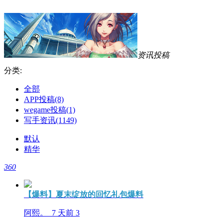
资讯投稿
分类:
全部
APP投稿
(8)
wegame投稿
(1)
写手资讯
(1149)
默认
精华
360
【爆料】夏末绽放的回忆礼包爆料
阿熙。
7 天前
3