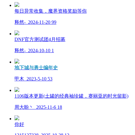
每日异常收集，魔界资格奖励等你
释然-
2024-11-20
99
DNF官方测试团4月招募
释然-
2024-10-10
1
地下城与勇士编年史
甲木
2023-5-10
53
1106版本更新(土罐的经典袖珍罐，赛丽亚的时光留影)
周大盼丶
2025-11-6
18
你好