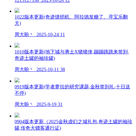
1215127338
2025-10-28
12
1022版本更新(奇迹缝纫机、阿拉德发糖了、寻宝乐翻
天)
周大盼丶
2025-10-24
11
1010版本更新(地下城与勇士X猪猪侠,蹦蹦跳跳来签到,
奇迹土罐的袖珍罐)
周大盼丶
2025-10-11
38
0919版本更新(学者萝拉的研究课题,金秋签到礼,十日送
不停)
周大盼丶
2025-9-19
31
0904版本更新（2025金秋虚幻之城礼包,奇迹土罐的袖珍
罐,传奇大镖客通行证)