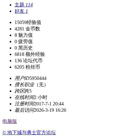
主题
114
好友
1
15059
经验值
4281
金币数
8
魅力值
0
疲劳值
0
黑历史
6818
额外经验
136
论坛代币
6205
粉丝币
用户ID
5950444
擅长职业
（无）
跨区
跨5
在线时间
2 小时
注册时间
2017-7-1 20:44
最后访问
2026-3-19 16:26
电脑版
© 地下城与勇士官方论坛