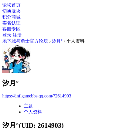
论坛首页
切换版块
积分商城
实名认证
客服专区
登录
注册
地下城与勇士官方论坛
›
汐月°
›
个人资料
汐月°
https://dnf.gamebbs.qq.com/?2614903
主题
个人资料
汐月°
(UID: 2614903)