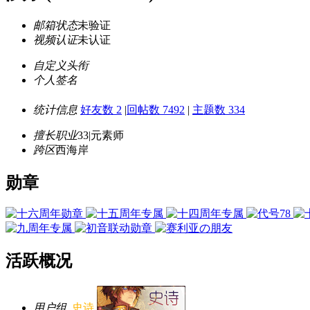
邮箱状态
未验证
视频认证
未认证
自定义头衔
个人签名
统计信息
好友数 2
|
回帖数 7492
|
主题数 334
擅长职业
33|元素师
跨区
西海岸
勋章
活跃概况
用户组
史诗