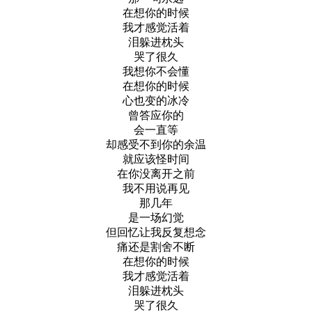
在想你的时候
我才感觉活着
泪躲进枕头
哭了很久
我想你不会懂
在想你的时候
心也变的冰冷
曾答应你的
会一直等
却感受不到你的余温
就应该怪时间
在你没离开之前
我不用说再见
那几年
是一场幻觉
但回忆让我反复想念
痛还是割舍不断
在想你的时候
我才感觉活着
泪躲进枕头
哭了很久