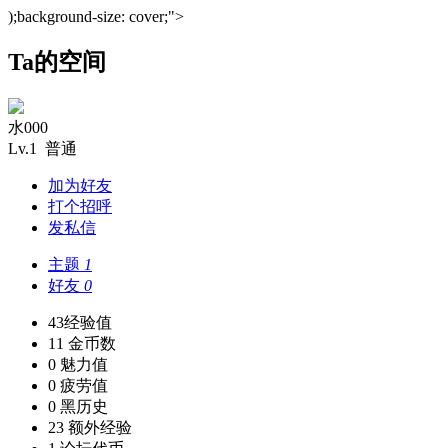
);background-size: cover;">
Ta的空间
水000
Lv.1 普通
加为好友
打个招呼
发私信
主题
1
好友
0
43
经验值
11
金币数
0
魅力值
0
疲劳值
0
黑历史
23
额外经验