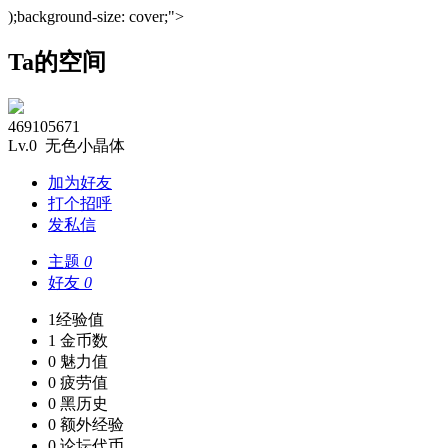
);background-size: cover;">
Ta的空间
469105671
Lv.0 无色小晶体
加为好友
打个招呼
发私信
主题
0
好友
0
1
经验值
1
金币数
0
魅力值
0
疲劳值
0
黑历史
0
额外经验
0
论坛代币